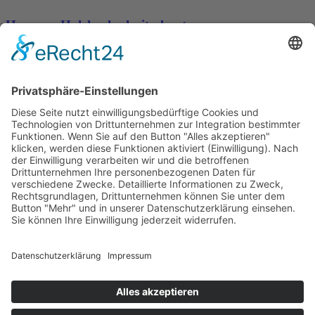
Hamann Holzhackschnitzel natur
Hamann Quarz Einkehrsand
Impressum
Datenschutzerklärung
AGB
© Erden-Lensing 2024 |
Wittstockdesign
Search
Start typing to see products you are looking for.
Startseite
Neuigkeiten
Produkte
Erden
Rinden