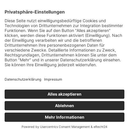
Hamann Marmorsplitt Carrara
Impressum
Datenschutzerklärung
AGB
© Erden-Lensing 2024 |
Wittstockdesign
Search
Start typing to see products you are looking for.
Startseite
Neuigkeiten
Produkte
Erden
Rinden
Kies und Sand
Dünger
Wintergüter
Rohstoffe
Kontakt & Anfragen