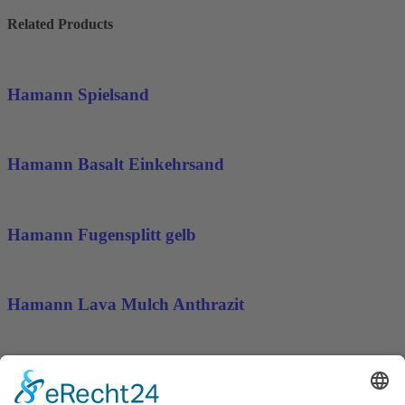
Related Products
Hamann Spielsand
Hamann Basalt Einkehrsand
Hamann Fugensplitt gelb
Hamann Lava Mulch Anthrazit
Hamann Marmorkies Giallo Mori