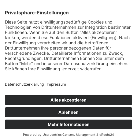
Hamann Quarzsand wäschefeucht
Impressum
Datenschutzerklärung
AGB
© Erden-Lensing 2024 |
Wittstockdesign
Search
Start typing to see products you are looking for.
Startseite
Neuigkeiten
Produkte
Erden
Rinden
Kies und Sand
Dünger
Wintergüter
Rohstoffe
Kontakt & Anfragen