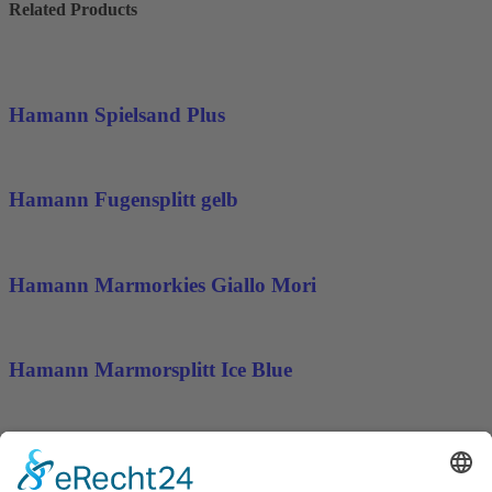
Related Products
Hamann Spielsand Plus
Hamann Fugensplitt gelb
Hamann Marmorkies Giallo Mori
Hamann Marmorsplitt Ice Blue
Hamann Marmorsplitt Norwegian Pink