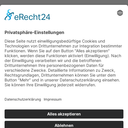
Brill Kakteenerde
Hawita Bio Kompost- und Hochbeeterde
Impressum
Datenschutzerklärung
AGB
© Erden-Lensing 2024 |
Wittstockdesign
Search
Start typing to see products you are looking for.
Startseite
Neuigkeiten
Produkte
Erden
Rinden
Kies und Sand