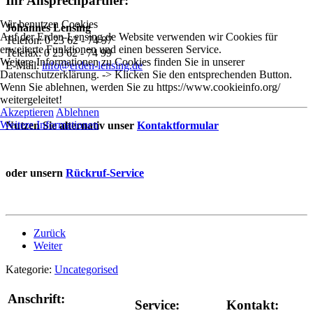
Ihr Ansprechpartner:
Wir benutzen Cookies
Johannes Lensing
Auf der Erden-Lensing.de Website verwenden wir Cookies für
Telefon: 0 23 62 - 74 97
erweiterte Funktionen und einen besseren Service.
Telefax: 0 23 62 - 74 99
Weitere Informationen zu Cookies finden Sie in unserer
E-Mail:
info@erden-lensing.de
Datenschutzerklärung. -> Klicken Sie den entsprechenden Button.
Wenn Sie ablehnen, werden Sie zu https://www.cookieinfo.org/
weitergeleitet!
Akzeptieren
Ablehnen
Weitere Informationen
Nutzen Sie alternativ unser
Kontaktformular
oder unsern
Rückruf-Service
Zurück
Weiter
Kategorie:
Uncategorised
Anschrift:
Service:
Kontakt: