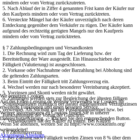
mindern oder vom Vertrag zurückzutreten.
5. Nach Ablauf der in Ziffer 4 genannten Frist kann der Käufer nur
den Kaufpreis mindern oder vom Vertrag zurücktreten.
6. Versteckte Mängel hat der Käufer unverzüglich nach deren
Entdeckung gegenüber dem Verkäufer zu rügen. Der Käufer kann
aufgrund des rechtzeitig gerügten Mangels nur den Kaufpreis
mindern oder vom Vertrag zurücktreten.
§ 7 Zahlungsbedingungen und Versandkosten
1. Die Rechnung wird zum Tag der Lieferung bzw. der
Bereitstellung der Ware ausgestellt. Ein Hinausschieben der
Fälligkeit (Valutierung) ist ausgeschlossen.
2. Vorkasse oder Nachnahme oder Barzahlung bei Abholung sind
die geltenden Zahlungsarten.
3. Beim Eintritt der Fälligkeit tritt Zahlungsverzug ein.
4. Wechsel werden nur nach besonderer Vereinbarung akzeptiert.
5. Vorzinsen und Skonti werden nicht gewährt.
Wir benutzen Cookies
6. Zahlungen werden stets zur Begleichung der ältesten fälligen
Auf der Erden-Lensing.de Website verwenden wir Cookies für
Schuldpositionen zuzüglich der darauf aufgelaufenen Verzugszinsen
erweiterte Funktionen und einen besseren Service.
verwendet. Als Stichtag gilt der Postabgangsstempel bzw. bei
Weitere Informationen zu Cookies finden Sie in unserer
Bankzahlungen der Vortag der Gutschrift.
Datenschutzerklärung. -> Klicken Sie den entsprechenden Button.
7. Versandkosten hat der Käufer zu tragen. Bei Käufen
Wenn Sie ablehnen, werden Sie zu https://www.cookieinfo.org/
weitergeleitet!
§ 8 Zahlungsverzug
Akzeptieren
Ablehnen
1. Bei Zahlung nach Fälligkeit werden Zinsen von 8 % über dem