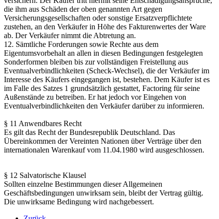
versichern. Der Käufer tritt hiermit seine Entschädigungsansprüche,
die ihm aus Schäden der oben genannten Art gegen
Versicherungsgesellschaften oder sonstige Ersatzverpflichtete
zustehen, an den Verkäufer in Höhe des Fakturenwertes der Ware
ab. Der Verkäufer nimmt die Abtretung an.
12. Sämtliche Forderungen sowie Rechte aus dem
Eigentumsvorbehalt an allen in diesen Bedingungen festgelegten
Sonderformen bleiben bis zur vollständigen Freistellung aus
Eventualverbindlichkeiten (Scheck-Wechsel), die der Verkäufer im
Interesse des Käufers eingegangen ist, bestehen. Dem Käufer ist es
im Falle des Satzes 1 grundsätzlich gestattet, Factoring für seine
Außenstände zu betreiben. Er hat jedoch vor Eingehen von
Eventualverbindlichkeiten den Verkäufer darüber zu informieren.
§ 11 Anwendbares Recht
Es gilt das Recht der Bundesrepublik Deutschland. Das
Übereinkommen der Vereinten Nationen über Verträge über den
internationalen Warenkauf vom 11.04.1980 wird ausgeschlossen.
§ 12 Salvatorische Klausel
Sollten einzelne Bestimmungen dieser Allgemeinen
Geschäftsbedingungen unwirksam sein, bleibt der Vertrag gültig.
Die unwirksame Bedingung wird nachgebessert.
Zurück