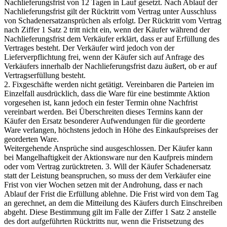
Nachlieferungsfrist von 12 Tagen in Lauf gesetzt. Nach Ablauf der
Nachlieferungsfrist gilt der Rücktritt vom Vertrag unter Ausschluss
von Schadenersatzansprüchen als erfolgt. Der Rücktritt vom Vertrag
nach Ziffer 1 Satz 2 tritt nicht ein, wenn der Käufer während der
Nachlieferungsfrist dem Verkäufer erklärt, dass er auf Erfüllung des
Vertrages besteht. Der Verkäufer wird jedoch von der
Lieferverpflichtung frei, wenn der Käufer sich auf Anfrage des
Verkäufers innerhalb der Nachlieferungsfrist dazu äußert, ob er auf
Vertragserfüllung besteht.
2. Fixgeschäfte werden nicht getätigt. Vereinbaren die Parteien im
Einzelfall ausdrücklich, dass die Ware für eine bestimmte Aktion
vorgesehen ist, kann jedoch ein fester Termin ohne Nachfrist
vereinbart werden. Bei Überschreiten dieses Termins kann der
Käufer den Ersatz besonderer Aufwendungen für die georderte
Ware verlangen, höchstens jedoch in Höhe des Einkaufspreises der
georderten Ware.
Weitergehende Ansprüche sind ausgeschlossen. Der Käufer kann
bei Mangelhaftigkeit der Aktionsware nur den Kaufpreis mindern
oder vom Vertrag zurücktreten. 3. Will der Käufer Schadenersatz
statt der Leistung beanspruchen, so muss der dem Verkäufer eine
Frist von vier Wochen setzen mit der Androhung, dass er nach
Ablauf der Frist die Erfüllung ablehne. Die Frist wird von dem Tag
an gerechnet, an dem die Mitteilung des Käufers durch Einschreiben
abgeht. Diese Bestimmung gilt im Falle der Ziffer 1 Satz 2 anstelle
des dort aufgeführten Rücktritts nur, wenn die Fristsetzung des