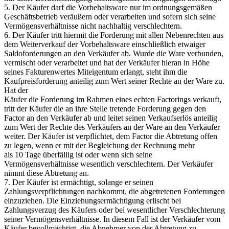
5. Der Käufer darf die Vorbehaltsware nur im ordnungsgemäßen
Geschäftsbetrieb veräußern oder verarbeiten und sofern sich seine
Vermögensverhältnisse nicht nachhaltig verschlechtern.
6. Der Käufer tritt hiermit die Forderung mit allen Nebenrechten aus
dem Weiterverkauf der Vorbehaltsware einschließlich etwaiger
Saldoforderungen an den Verkäufer ab. Wurde die Ware verbunden,
vermischt oder verarbeitet und hat der Verkäufer hieran in Höhe
seines Fakturenwertes Miteigentum erlangt, steht ihm die
Kaufpreisforderung anteilig zum Wert seiner Rechte an der Ware zu.
Hat der
Käufer die Forderung im Rahmen eines echten Factorings verkauft,
tritt der Käufer die an ihre Stelle tretende Forderung gegen den
Factor an den Verkäufer ab und leitet seinen Verkaufserlös anteilig
zum Wert der Rechte des Verkäufers an der Ware an den Verkäufer
weiter. Der Käufer ist verpflichtet, dem Factor die Abtretung offen
zu legen, wenn er mit der Begleichung der Rechnung mehr
als 10 Tage überfällig ist oder wenn sich seine
Vermögensverhältnisse wesentlich verschlechtern. Der Verkäufer
nimmt diese Abtretung an.
7. Der Käufer ist ermächtigt, solange er seinen
Zahlungsverpflichtungen nachkommt, die abgetretenen Forderungen
einzuziehen. Die Einziehungsermächtigung erlischt bei
Zahlungsverzug des Käufers oder bei wesentlicher Verschlechterung
seiner Vermögensverhältnisse. In diesem Fall ist der Verkäufer vom
Käufer bevollmächtigt, die Abnehmer von der Abtretung zu